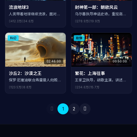
流浪地球3
封神第一部：朝歌风云
人类带着地球继续流浪，面对新
乌尔善执导神话史诗，重现商周
的宇宙危机。刘培强之子刘启继
交替时期的封神大战。质子旅、
412.3万
34.6万
278.9万
19.9万
承父辈使命，带领人类寻找新的
妲己、姜子牙等经典角色全新演
希望。
绎。
科幻
剧情
02:46:00
00:50:00
沙丘2：沙漠之王
繁花：上海往事
保罗·厄崔迪联合弗雷曼人向毁灭
王家卫执导，胡歌主演，讲述九
他家族的阴谋者复仇。甜茶主
十年代上海滩的商战与情感纠
123.5万
8.8万
234.6万
15.7万
演，维伦纽瓦执导的科幻史诗续
葛。独特的视觉美学，每一帧都
作。
是壁纸。
1
2