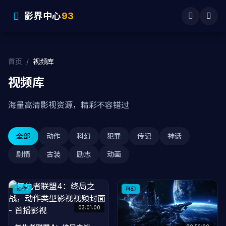
影界中心
93
首页
/
视频库
视频库
海量高清影视资源，精彩不容错过
全部
动作
科幻
犯罪
传记
神话
剧情
古装
励志
动画
动作
科幻
03:01:00