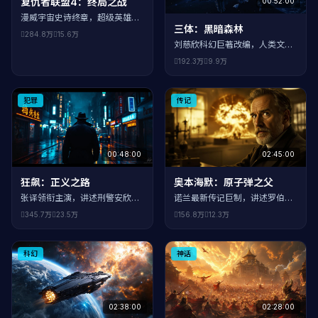
复仇者联盟4：终局之战
00:52:00
漫威宇宙史诗终章，超级英雄们
三体：黑暗森林
为拯救宇宙展开最终决战。钢铁
284.8万
15.6万
侠、美国队长、雷神、黑寡妇等
刘慈欣科幻巨著改编，人类文明
英雄集结，与灭霸展开终极对
面临外星文明威胁。面壁者计划
192.3万
9.9万
决。这是漫威电影宇宙第三阶段
启动，罗辑成为人类最后的希
的收官之作，也是影史票房最高
望。
的电影之一。
犯罪
传记
00:48:00
02:45:00
狂飙：正义之路
奥本海默：原子弹之父
张译领衔主演，讲述刑警安欣与
诺兰最新传记巨制，讲述罗伯特·
黑恶势力长达二十年的正邪较
奥本海默研发原子弹的传奇人
345.7万
23.5万
156.8万
12.3万
量。高启强从鱼贩到黑老大的蜕
生。基里安·墨菲主演，横扫奥斯
变之路。
卡七项大奖。
科幻
神话
02:38:00
02:28:00